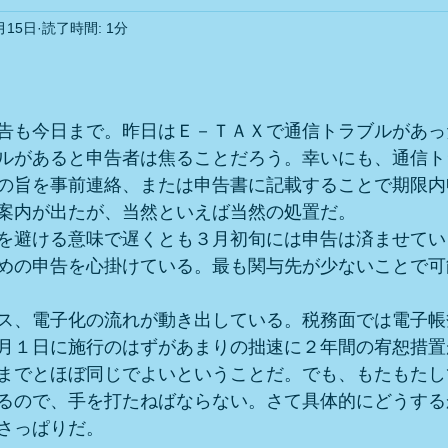
月15日
読了時間: 1分
と評価されています。
告も今日まで。昨日はＥ－ＴＡＸで通信トラブルがあっ
ルがあると申告者は焦ることだろう。幸いにも、通信ト
の旨を事前連絡、または申告書に記載することで期限内
案内が出たが、当然といえば当然の処置だ。
を避ける意味で遅くとも３月初旬には申告は済ませてい
めの申告を心掛けている。最も関与先が少ないことで可
ス、電子化の流れが動き出している。税務面では電子帳
月１日に施行のはずがあまりの拙速に２年間の宥恕措置
までとほぼ同じでよいということだ。でも、もたもたし
るので、手を打たねばならない。さて具体的にどうする
さっぱりだ。