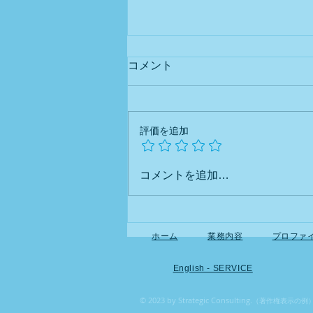
Newsletter
コメント
#004
2026 Tax Reform Series –
Helping foreign business owners
Part 6 What Should Foreign
Business Owners Check
understand Japan's tax system—
評価を追加
Now?
one topic at a time. Over the past
few weeks, we have introduced
some important items in Japan's
コメントを追加…
2026 Tax Reform. The rules are
complicate
ホーム
業務内容
プロファ
English - SERVICE
© 2023 by Strategic Consulting.
（著作権表示の例