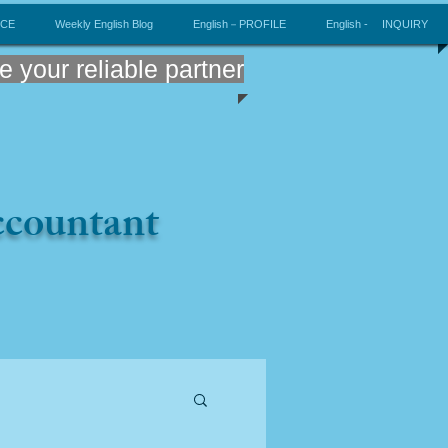
ICE
Weekly English Blog
English－PROFILE
English - INQUIRY
e your reliable partner
Accountant