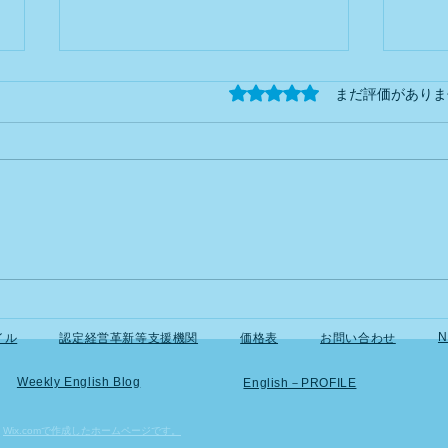
Newsletter #0032026 Tax
News
5つ星のうち0と評価され
まだ評価がありま
Reform Series – Part
#0
5 Blue
Refo
Helping foreign business owners
Helpi
Return Special Deduction
4
(Part 2): How to Qualify for
Retu
understand Japan's tax system—
under
¥750,000
(Part
one topic at a time. What Is
one t
Required for the New ¥750,000
Chang
Deduction? Starting with income
the B
tax for 2027, the maximum Blue
Deduc
Return Special D
retur
N
イル
認定経営革新等支援機関
価格表
お問い合わせ
Weekly English Blog
English－PROFILE
）
Wix.comで作成したホームページです。