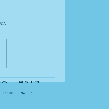
letter
ています。
せん
02 2026Tax
rm Series – Part
ng foreign business owners
 Blue
rn Special Deduction
stand Japan's tax system—
 1)
opic at a time. What Will
e? Japan plans to revise
lue Return Special
tion starting with 2028 tax
ns (for the 202
EWS
English - HOME
English - INQUIRY