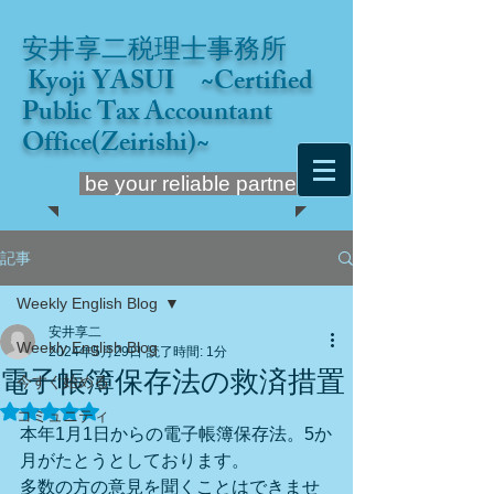
安井享二税理士事務所
Kyoji YASUI ~Certified
Public Tax Accountant
Office(Zeirishi)~
be your reliable partner
記事
Weekly English Blog
安井享二
Weekly English Blog
2024年5月29日
読了時間: 1分
電子帳簿保存法の救済措置
今すぐ始める
5つ星のうちNaNと評価されています。
コミュニティ
本年1月1日からの電子帳簿保存法。5か
月がたとうとしております。
多数の方の意見を聞くことはできませ