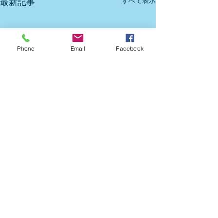
すべて表示
最新記事
Phone
Email
Facebook
Newsletter #0032026 Tax
Newsletter
Reform Series – Part
#00
5
2026Tax Reform 
Helping foreign business
Helping foreign bu
Blue Return Special
Part
コメント
0.0 / 5（0）
Deduction (Part 2): How to
owners understand Japan's
owners understand